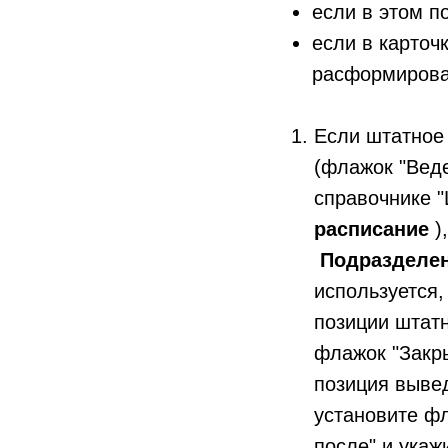
если в этом п
если в карточ
расформирован
Если штатное 
(флажок "Веде
справочнике 
расписание
)
Подразделе
используется,
позиции штатн
флажок "Закры
позиция вывед
установите ф
после" и укаж