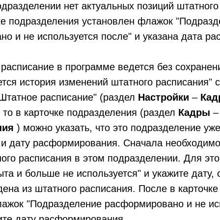
одразделении нет актуальных позиций штатного
ке подразделения установлен флажок "Подраз
о и не используется после" и указана дата р
расписание в программе ведется без сохранен
тся история изменений штатного расписания" с
"Штатное расписание" (раздел
Настройки
–
Ка
, то в карточке подразделения (раздел
Кадры
–
ния
) можно указать, что это подразделение уже
 и дату расформирования. Сначала необходимо
ого расписания в этом подразделении. Для это
та и больше не используется" и укажите дату, 
ена из штатного расписания. После в карточк
лажок "Подразделение расформировано и не ис
ите дату расформирования.