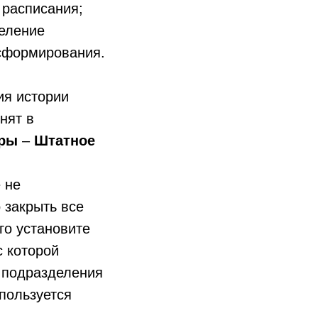
 расписания;
деление
асформирования.
ия истории
нят в
дры
–
Штатное
 не
 закрыть все
го установите
с которой
е подразделения
пользуется