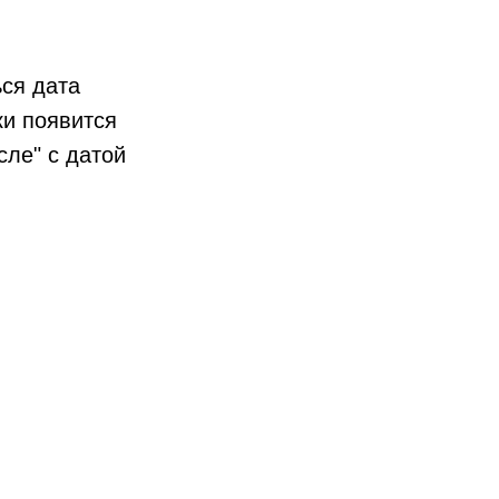
ся дата
ки появится
ле" с датой