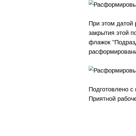
При этом датой 
закрытия этой п
флажок "Подразд
расформировани
Подготовлено с
Приятной рабоч