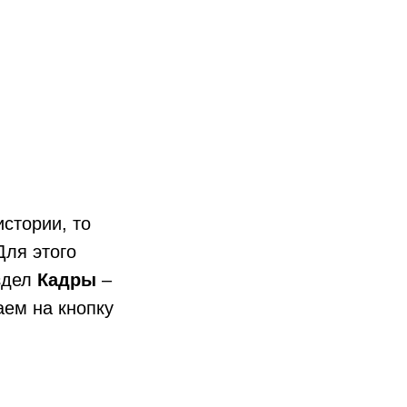
стории, то
Для этого
здел
Кадры
–
аем на кнопку