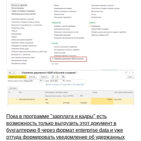
Пока в программе "зарплата и кадры" есть
возможность только выгрузить этот документ в
бухгалтерию 8 через формат enterprise data и уже
оттуда формировать уведомление об удержанных