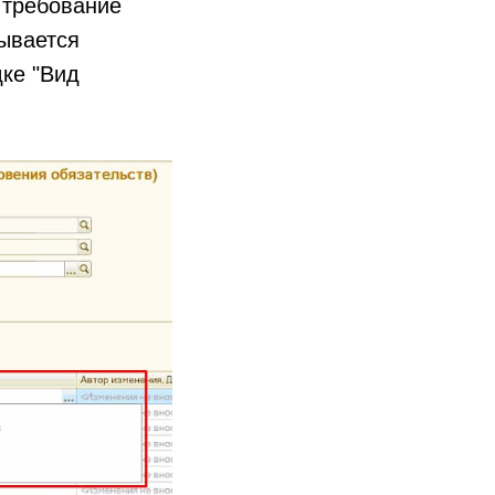
 требование
зывается
дке "Вид