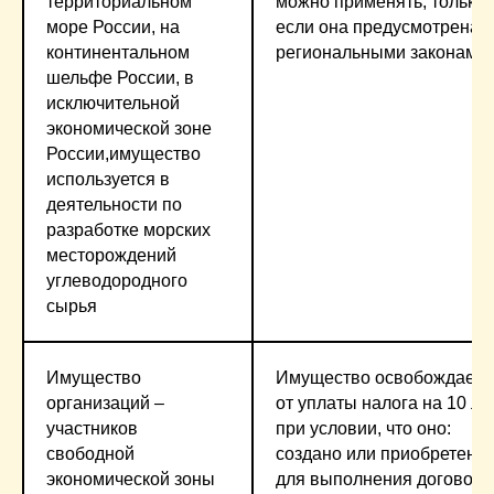
территориальном
можно применять, только
море России, на
если она предусмотрена
континентальном
региональными законами
шельфе России, в
исключительной
экономической зоне
России,имущество
используется в
деятельности по
разработке морских
месторождений
углеводородного
сырья
Имущество
Имущество освобождаетс
организаций –
от уплаты налога на 10 ле
участников
при условии, что оно:
свободной
создано или приобретено
экономической зоны
для выполнения договора