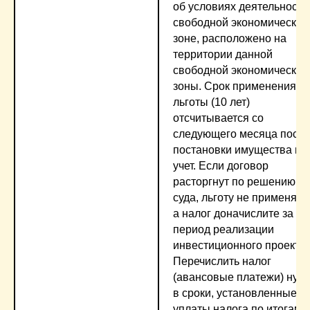
об условиях деятельности
свободной экономической
зоне, расположено на
территории данной
свободной экономической
зоны. Срок применения
льготы (10 лет)
отсчитывается со
следующего месяца посл
постановки имущества на
учет. Если договор
расторгнут по решению
суда, льготу не применяйт
а налог доначислите за ве
период реализации
инвестиционного проекта.
Перечислить налог
(авансовые платежи) нуж
в сроки, установленные д
уплаты налога по итогам