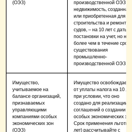
(ОЭЗ)
производственной ОЭЗ,
недвижимость, созданная
или приобретенная для
строительства и ремонта
судов, – на 10 лет с даты 
постановки на учет, но не
более чем в течение срок
существования
промышленно-
производственной ОЭЗ
Имущество,
Имущество освобождаетс
учитываемое на
от уплаты налога на 10 ле
балансе организаций,
при условии, что оно
признаваемых
создано для реализации
управляющими
соглашений о создании
компаниями особых
особых экономических зон
экономических зон
Срок применения льготы 
(ОЭЗ)
лет) рассчитывайте с