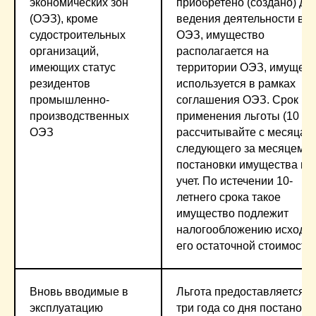
экономических зон
приобретено (создано) дл
(ОЭЗ), кроме
ведения деятельности в
судостроительных
ОЭЗ, имущество
организаций,
располагается на
имеющих статус
территории ОЭЗ, имущест
резидентов
используется в рамках
промышленно-
соглашения ОЭЗ. Срок
производственных
применения льготы (10 ле
ОЭЗ
рассчитывайте с месяца,
следующего за месяцем
постановки имущества на
учет. По истечении 10-
летнего срока такое
имущество подлежит
налогообложению исходя 
его остаточной стоимости
Вновь вводимые в
Льгота предоставляется н
эксплуатацию
три года со дня постановк