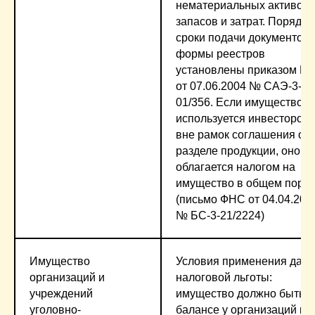
нематериальных активов,
запасов и затрат. Порядок
сроки подачи документов,
формы реестров
установлены приказом М
от 07.06.2004 № САЭ-3-
01/356. Если имущество
используется инвестором
вне рамок соглашения о
разделе продукции, оно
облагается налогом на
имущество в общем поря
(письмо ФНС от 04.04.201
№ БС-3-21/2224)
Имущество
Условия применения дан
организаций и
налоговой льготы:
учреждений
имущество должно быть н
уголовно-
балансе у организаций и