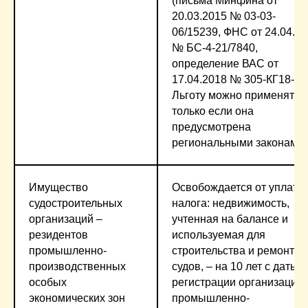
(письма Минфина от
20.03.2015 № 03-03-
06/15239, ФНС от 24.04.2
№ БС-4-21/7840,
определение ВАС от
17.04.2018 № 305-КГ18-50
Льготу можно применять,
только если она
предусмотрена
региональными законами
Имущество
Освобождается от уплаты
судостроительных
налога: недвижимость,
организаций –
учтенная на балансе и
резидентов
используемая для
промышленно-
строительства и ремонта
производственных
судов, – на 10 лет с даты
особых
регистрации организации 
экономических зон
промышленно-