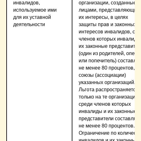
инвалидов,
организации, созданные
используемое ими
лицами, представляющим
для их уставной
их интересы, в целях
деятельности
защиты прав и законных
интересов инвалидов, ср
членов которых инвалиды
их законные представите
(один из родителей, опеку
или попечитель) составля
не менее 80 процентов,
союзы (ассоциации)
указанных организаций.
Льгота распространяется
только на те организации,
среди членов которых
инвалиды и их законные
представители составляю
не менее 80 процентов.
Ограничение по количест
инвалидов и их законных