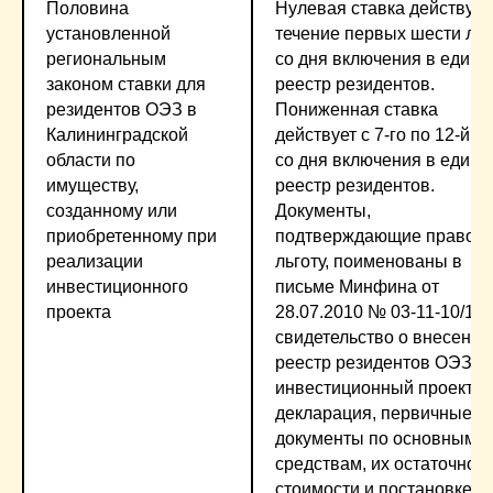
Половина
Нулевая ставка действует
установленной
течение первых шести лет
региональным
со дня включения в един
законом ставки для
реестр резидентов.
резидентов ОЭЗ в
Пониженная ставка
Калининградской
действует с 7-го по 12-й го
области по
со дня включения в един
имуществу,
реестр резидентов.
созданному или
Документы,
приобретенному при
подтверждающие право н
реализации
льготу, поименованы в
инвестиционного
письме Минфина от
проекта
28.07.2010 № 03-11-10/104
свидетельство о внесении
реестр резидентов ОЭЗ,
инвестиционный проект и
декларация, первичные
документы по основным
средствам, их остаточной
стоимости и постановке н