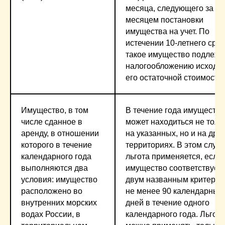
месяца, следующего за
месяцем постановки
имущества на учет. По
истечении 10-летнего сро
такое имущество подлежи
налогообложению исходя 
его остаточной стоимости
Имущество, в том
В течение года имущество
числе сданное в
может находиться не толь
аренду, в отношении
на указанных, но и на дру
которого в течение
территориях. В этом случ
календарного года
льгота применяется, если
выполняются два
имущество соответствует
условия: имущество
двум названным критери
расположено во
не менее 90 календарных
внутренних морских
дней в течение одного
водах России, в
календарного года. Льготу