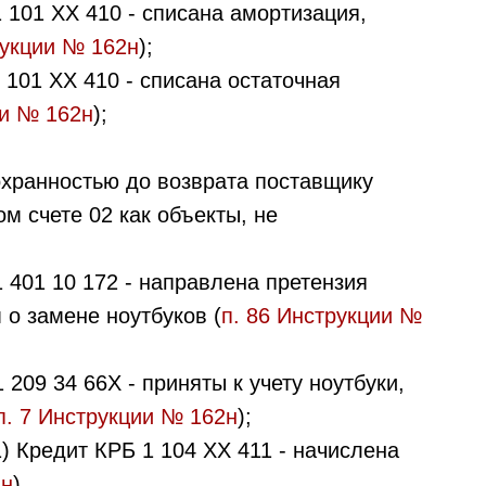
 101 ХХ 410 - списана амортизация,
рукции № 162н
);
 101 ХХ 410 - списана остаточная
ии № 162н
);
охранностью до возврата поставщику
м счете 02 как объекты, не
 401 10 172 - направлена претензия
 о замене ноутбуков (
п. 86 Инструкции №
209 34 66Х - приняты к учету ноутбуки,
п. 7 Инструкции № 162н
);
1) Кредит КРБ 1 104 ХХ 411 - начислена
2н
).